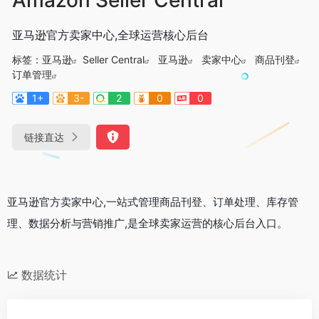
亚马逊官方卖家中心,全球运营核心后台
标签：
亚马逊
Seller Central
亚马逊
卖家中心
商品刊登
订单管理
1+
3-
2
0
0
链接直达
亚马逊官方卖家中心,一站式管理商品刊登、订单处理、库存管
理、数据分析与营销推广,是全球卖家运营的核心后台入口。
数据统计