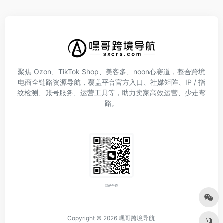
聚焦 Ozon、TikTok Shop、美客多、noon心赛道，整合跨境
电商全链路资源导航，覆盖平台官方入口、社媒矩阵、IP / 指
纹检测、账号服务、运营工具等，助力卖家高效运营、少走弯
路。
网站合作
Copyright © 2026
嘿哥跨境导航