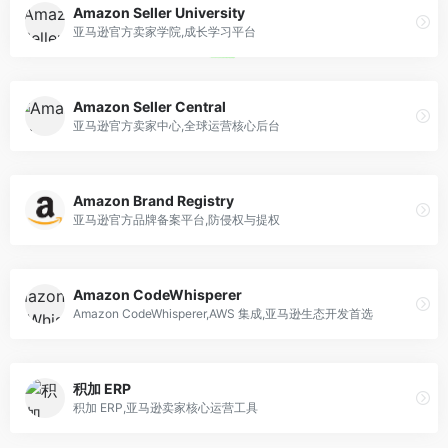
Amazon Seller University
亚马逊官方卖家学院,成长学习平台
Amazon Seller Central
亚马逊官方卖家中心,全球运营核心后台
Amazon Brand Registry
亚马逊官方品牌备案平台,防侵权与提权
Amazon CodeWhisperer
Amazon CodeWhisperer,AWS 集成,亚马逊生态开发首选
积加 ERP
积加 ERP,亚马逊卖家核心运营工具