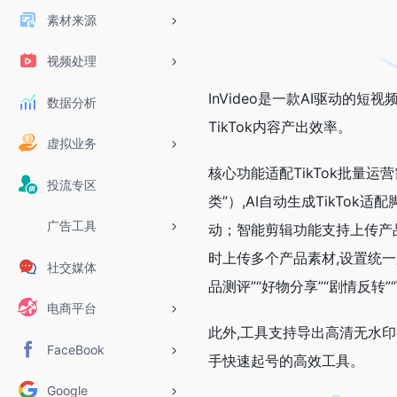
素材来源
视频处理
InVideo是一款AI驱动的
数据分析
TikTok内容产出效率。
虚拟业务
核心功能适配TikTok批量运
投流专区
类”）,AI自动生成TikTo
广告工具
动；智能剪辑功能支持上传产品
时上传多个产品素材,设置统一
社交媒体
品测评”“好物分享”“剧情反转”
电商平台
此外,工具支持导出高清无水印视
FaceBook
手快速起号的高效工具。
Google