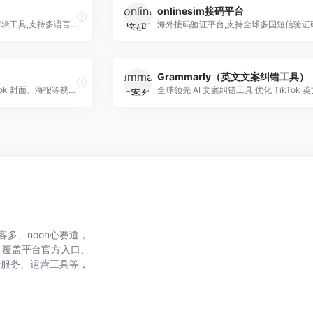
）
onlinesim接码平台
字节跳动旗下 TikTok 专属剪辑工具,支持多语言字幕与热门特效
海外接码验证平台,支持全球多国短信验证
Grammarly（英文文案纠错工具）
全球知名在线设计平台,TikTok 封面、海报等视觉素材快速制作工具
、美客多、noon心赛道，
，覆盖平台官方入口、
账号服务、运营工具等，
。