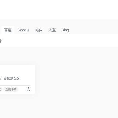
百度
Google
站内
淘宝
Bing
0
球社媒广告投放首选
道
直播带货