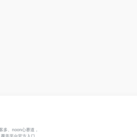
、美客多、noon心赛道，
，覆盖平台官方入口、