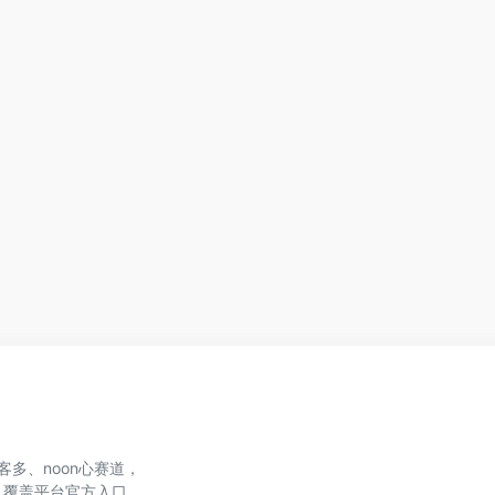
、美客多、noon心赛道，
，覆盖平台官方入口、