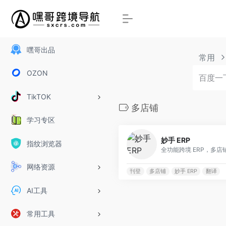
嘿哥出品
常用
OZON
TikTOK
多店铺
学习专区
妙手 ERP
指纹浏览器
全功能跨境 ERP，多店
网络资源
刊登
多店铺
妙手 ERP
翻译
AI工具
常用工具