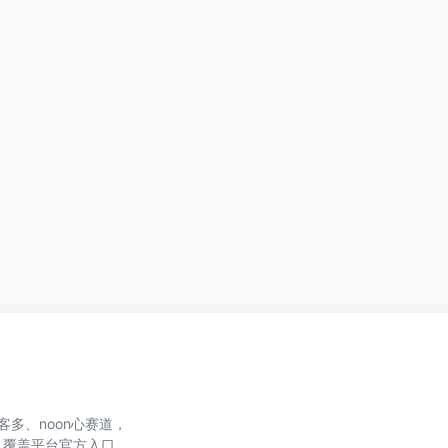
、美客多、noon心赛道，
，覆盖平台官方入口、