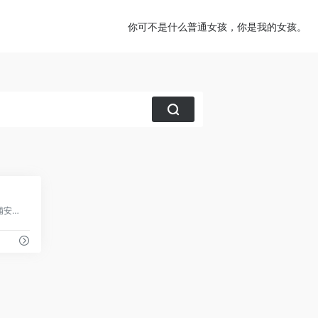
你可不是什么普通女孩，你是我的女孩。
0
高性价比跨境防关联指纹浏览器,多店铺安全运营