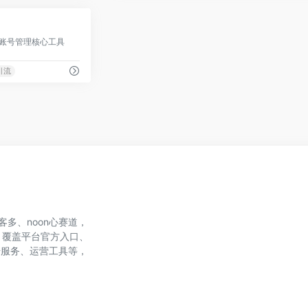
0
引流与账号管理核心工具
引流
、美客多、noon心赛道，
，覆盖平台官方入口、
账号服务、运营工具等，
。