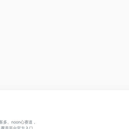
、美客多、noon心赛道，
，覆盖平台官方入口、