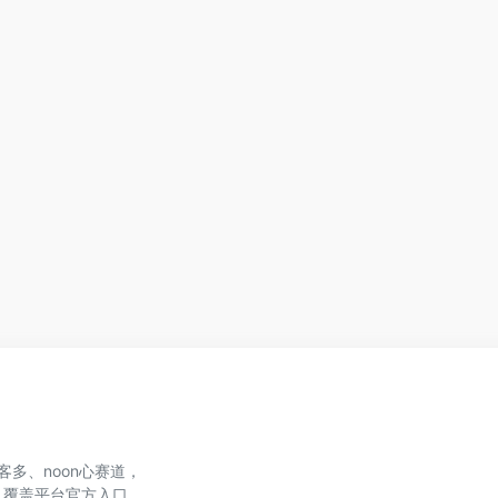
、美客多、noon心赛道，
，覆盖平台官方入口、