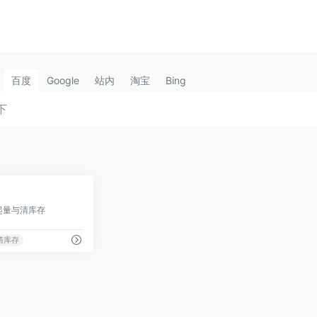
百度
Google
站内
淘宝
Bing
0
速起量与清库存
清库存