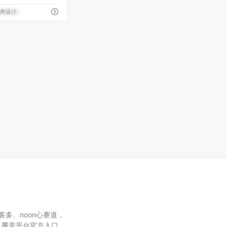
商设计
、美客多、noon心赛道，
，覆盖平台官方入口、