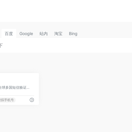
百度
Google
站内
淘宝
Bing
0
海外接码验证平台,支持全球多国短信验证码接收
虚拟手机号