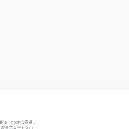
、美客多、noon心赛道，
，覆盖平台官方入口、