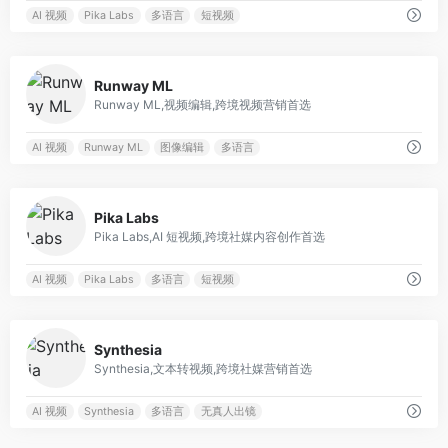
AI 视频
Pika Labs
多语言
短视频
0
Runway ML
Runway ML,视频编辑,跨境视频营销首选
AI 视频
Runway ML
图像编辑
多语言
0
Pika Labs
Pika Labs,AI 短视频,跨境社媒内容创作首选
AI 视频
Pika Labs
多语言
短视频
0
Synthesia
Synthesia,文本转视频,跨境社媒营销首选
AI 视频
Synthesia
多语言
无真人出镜