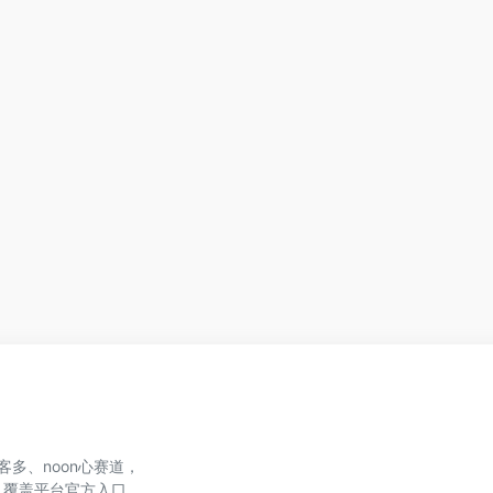
、美客多、noon心赛道，
，覆盖平台官方入口、