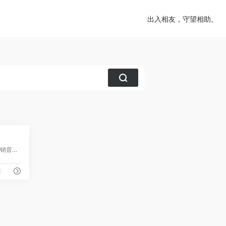
出入相友，守望相助。
0
AudioJungle,Envato 旗下,跨境视频营销音效首选