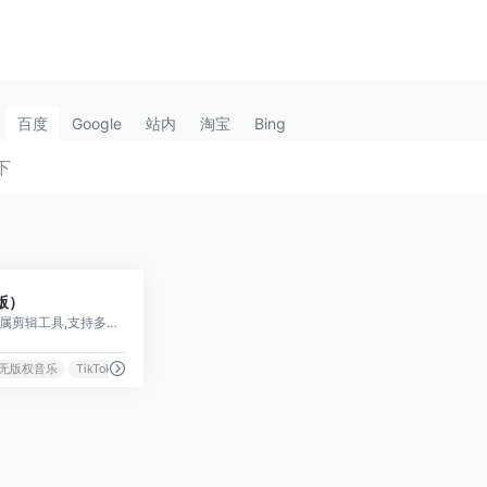
百度
Google
站内
淘宝
Bing
0
版）
字节跳动旗下 TikTok 专属剪辑工具,支持多语言字幕与热门特效
k 无版权音乐
TikTok 特效工具