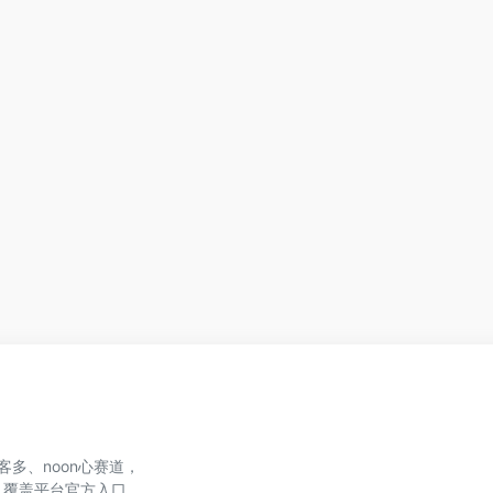
、美客多、noon心赛道，
，覆盖平台官方入口、