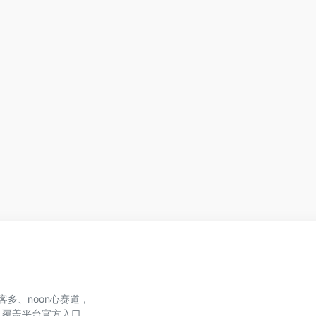
、美客多、noon心赛道，
，覆盖平台官方入口、