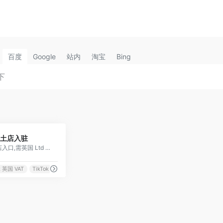
百度
Google
站内
淘宝
Bing
0
国本土店入驻
TikTok Shop 英国本土店入口,需英国 Ltd 公司 + VAT,本地配送
k 英国 VAT
TikTok 英国大促
TikTok 英国开店