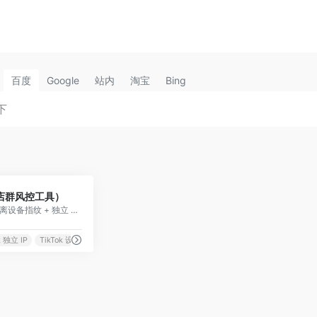
百度
Google
站内
淘宝
Bing
0
ok 店群风控工具）
TikTok 店群风控工具,隔离设备指纹 + 独立 IP,降低多账号关联封店风险
k 独立 IP
TikTok 设备指纹隔离