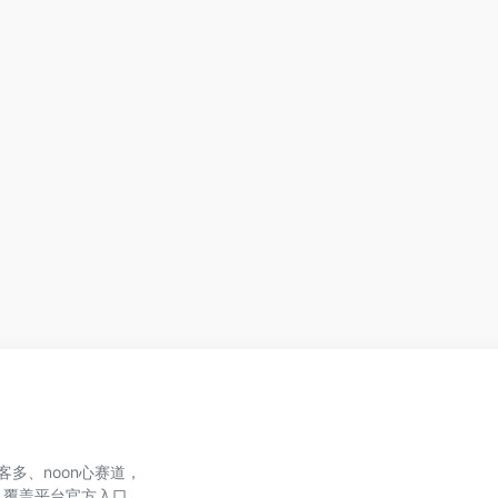
、美客多、noon心赛道，
，覆盖平台官方入口、