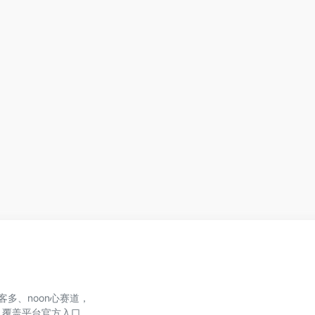
、美客多、noon心赛道，
，覆盖平台官方入口、