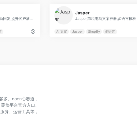
0
Jasper
Replika,AI 客服,24/7 自动回复,提升客户满意度
Jasper,跨境电商文案神器,多语言模板
言
AI 文案
Jasper
Shopify
多语言
、美客多、noon心赛道，
，覆盖平台官方入口、
账号服务、运营工具等，
。