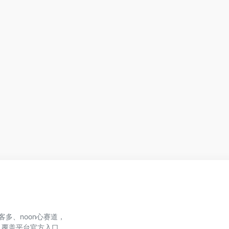
、美客多、noon心赛道，
，覆盖平台官方入口、