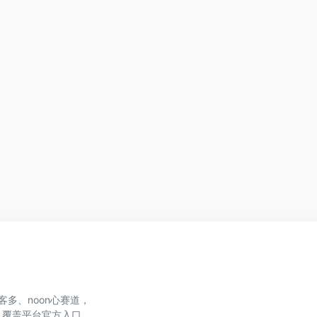
、美客多、noon心赛道，
，覆盖平台官方入口、