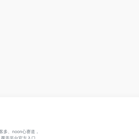
、美客多、noon心赛道，
，覆盖平台官方入口、